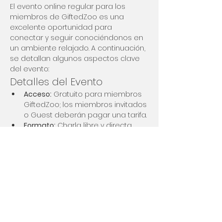
El evento online regular para los 
miembros de GiftedZoo es una 
excelente oportunidad para 
conectar y seguir conociéndonos en 
un ambiente relajado. A continuación, 
se detallan algunos aspectos clave 
del evento:
Detalles del Evento
Acceso:
 Gratuito para miembros 
GiftedZoo; los miembros invitados 
o Guest deberán pagar una tarifa.
Formato:
 Charla libre y directa, 
evitando el "small talk".
Facilitadora:
 Un miembro de la 
comunidad que también es 
coach y psicóloga.
Mostrar más
Compartir este evento