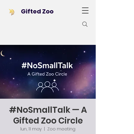
Gifted Zoo
#NoSmallTalk — A
Gifted Zoo Circle
lun, 11 may
  |  
Zoo meeting