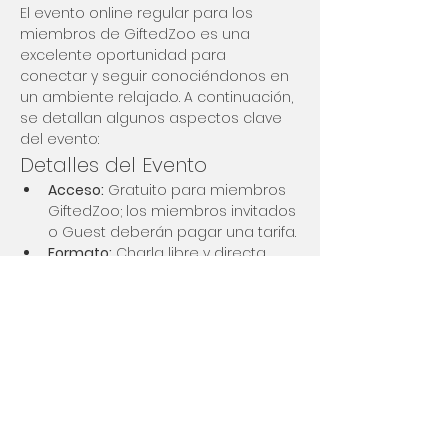
El evento online regular para los 
miembros de GiftedZoo es una 
excelente oportunidad para 
conectar y seguir conociéndonos en 
un ambiente relajado. A continuación, 
se detallan algunos aspectos clave 
del evento:
Detalles del Evento
Acceso:
 Gratuito para miembros 
GiftedZoo; los miembros invitados 
o Guest deberán pagar una tarifa.
Formato:
 Charla libre y directa, 
evitando el "small talk".
Facilitadora:
 Un miembro de la 
comunidad que también es 
coach y psicóloga.
Mostrar más
Compartir este evento