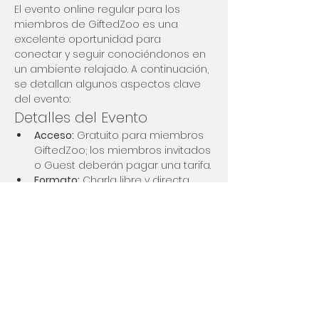
El evento online regular para los 
miembros de GiftedZoo es una 
excelente oportunidad para 
conectar y seguir conociéndonos en 
un ambiente relajado. A continuación, 
se detallan algunos aspectos clave 
del evento:
Detalles del Evento
Acceso:
 Gratuito para miembros 
GiftedZoo; los miembros invitados 
o Guest deberán pagar una tarifa.
Formato:
 Charla libre y directa, 
evitando el "small talk".
Facilitadora:
 Un miembro de la 
comunidad que también es 
coach y psicóloga.
Mostrar más
Compartir este evento