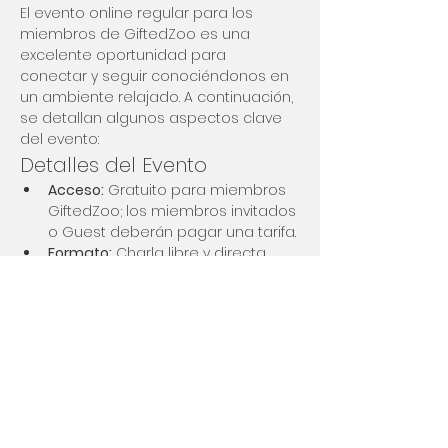
El evento online regular para los 
miembros de GiftedZoo es una 
excelente oportunidad para 
conectar y seguir conociéndonos en 
un ambiente relajado. A continuación, 
se detallan algunos aspectos clave 
del evento:
Detalles del Evento
Acceso:
 Gratuito para miembros 
GiftedZoo; los miembros invitados 
o Guest deberán pagar una tarifa.
Formato:
 Charla libre y directa, 
evitando el "small talk".
Facilitadora:
 Un miembro de la 
comunidad que también es 
coach y psicóloga.
Mostrar más
Compartir este evento