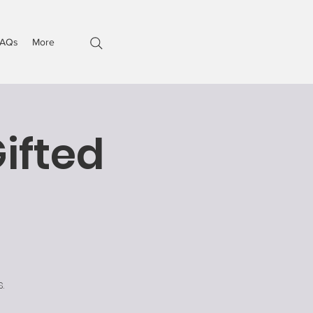
AQs
More
ifted
.