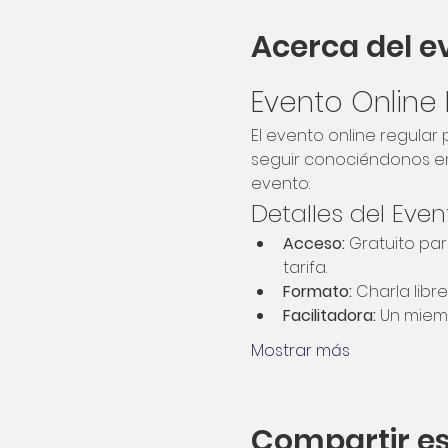
Acerca del e
Evento Online
El evento online regula
seguir conociéndonos en 
evento:
Detalles del Even
Acceso:
 Gratuito pa
tarifa.
Formato:
 Charla libre
Facilitadora:
 Un miem
Mostrar más
Compartir es