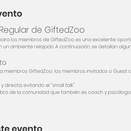
vento
 Regular de GiftedZoo
r para los miembros de GiftedZoo es una excelente opor
un ambiente relajado. A continuación, se detallan algu
to
ra miembros GiftedZoo; los miembros invitados o Guest
 y directa, evitando el "small talk".
bro de la comunidad que también es coach y psicóloga.
te evento