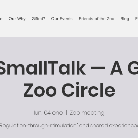
e
Our Why
Gifted?
Our Events
Friends of the Zoo
Blog
F
mallTalk — A G
Zoo Circle
lun, 04 ene
  |  
Zoo meeting
"Regulation-through-stimulation" and shared experiences