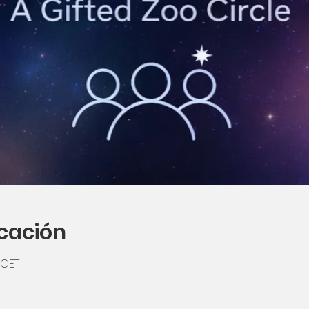
icación
 CET